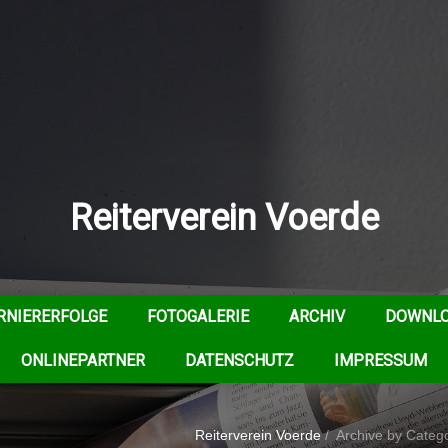
Reiterverein Voerde
RNIERERFOLGE
FOTOGALERIE
ARCHIV
DOWNL
ONLINEPARTNER
DATENSCHUTZ
IMPRESSUM
Reiterverein Voerde
/
Archive by Catego