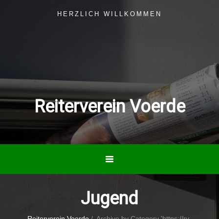
HERZLICH WILLKOMMEN
Reiterverein Voerde
Jugend
Reiterverein Voerde
/
Archive by Category 'https://rv-