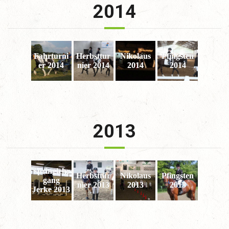
2014
Fahrturni
Herbsttur
Nikolaus
Pfingsten
er 2014
nier 2014
2014
2014
2013
Springlehr
Herbsttur
Nikolaus
Pfingsten
gang
nier 2013
2013
2013
Jerke 2013