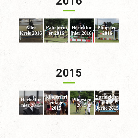
2016
Alter
Fahrturni
Herbsttur
Pfingsten
Kreis 2016
er 2016
nier 2016
2016
2015
Kinderferi
Springlehr
Herbsttur
Pfingsten
entage
gang
nier 2015
2015
2015
Jerke 2015