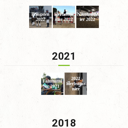
Pfingsten
Herbsttur
Nikolausfe
2022
nier 2022
ier 2022
2021
2021
Fahrturni
Herbsttur
er 2021
nier
2018