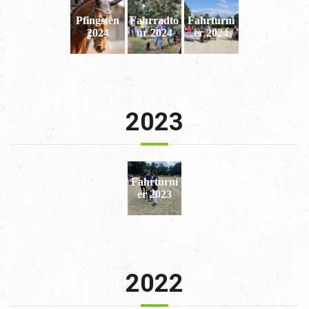
Pfingsten
Fahrradto
Fahrturni
2024
ur 2024
er 2024
2023
Fahrturni
er 2023
2022