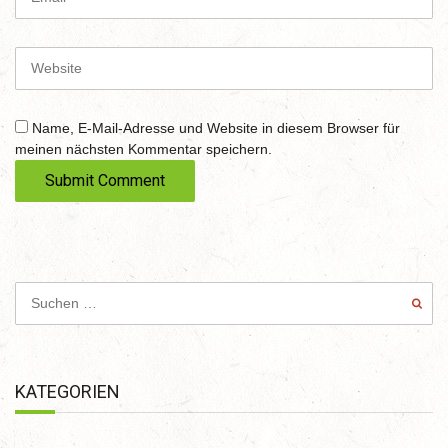
e
m
a
i
W
l
e
b
s
Name, E-Mail-Adresse und Website in diesem Browser für
i
meinen nächsten Kommentar speichern.
t
e
KATEGORIEN