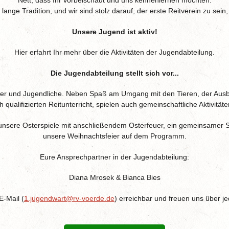
Nett, dass Ihr vorbeischaut und uns kennenlernen möchten.
 lange Tradition, und wir sind stolz darauf, der erste Reitverein zu sei
Unsere Jugend ist aktiv!
Hier erfahrt Ihr mehr über die Aktivitäten der Jugendabteilung.
Die Jugendabteilung stellt sich vor...
der und Jugendliche. Neben Spaß am Umgang mit den Tieren, der Ausb
qualifizierten Reitunterricht, spielen auch gemeinschaftliche Aktivität
 unsere Osterspiele mit anschließendem Osterfeuer, ein gemeinsamer 
unsere Weihnachtsfeier auf dem Programm.
Eure Ansprechpartner in der Jugendabteilung:
Diana Mrosek & Bianca Bies
E-Mail (
1.jugendwart@rv-voerde.de
) erreichbar und freuen uns über je