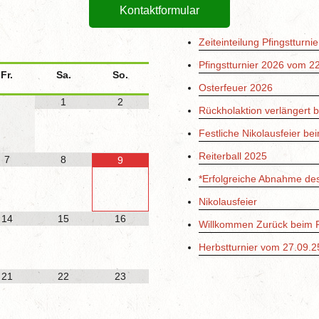
Kontaktformular
6
Zeiteinteilung Pfingstturni
Pfingstturnier 2026 vom 2
Fr.
Sa.
So.
Osterfeuer 2026
1
2
Rückholaktion verlängert 
Festliche Nikolausfeier be
Reiterball 2025
7
8
9
*Erfolgreiche Abnahme de
Nikolausfeier
14
15
16
Willkommen Zurück beim R
Herbstturnier vom 27.09.2
21
22
23