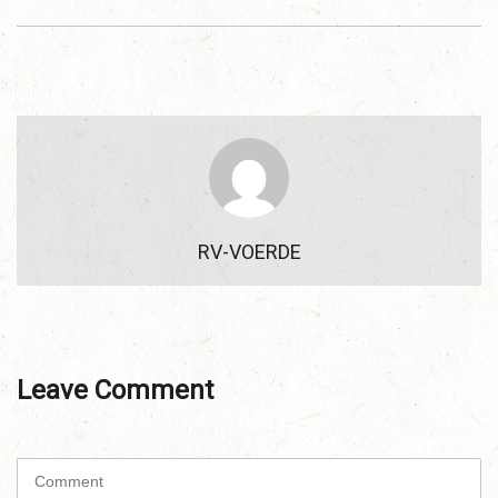
RV-VOERDE
Leave Comment
C
o