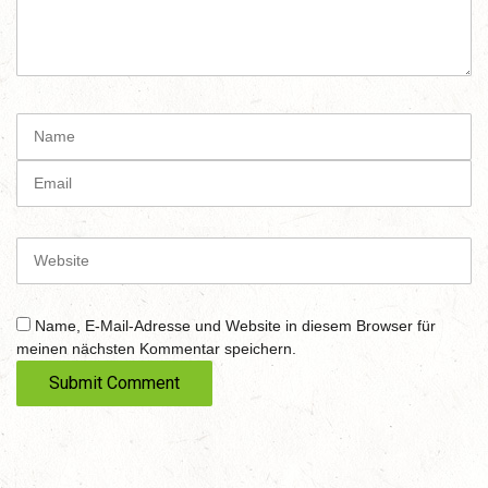
m
m
e
n
t
N
(
a
*
m
E
)
e
m
a
i
W
l
e
b
s
Name, E-Mail-Adresse und Website in diesem Browser für
i
meinen nächsten Kommentar speichern.
t
e