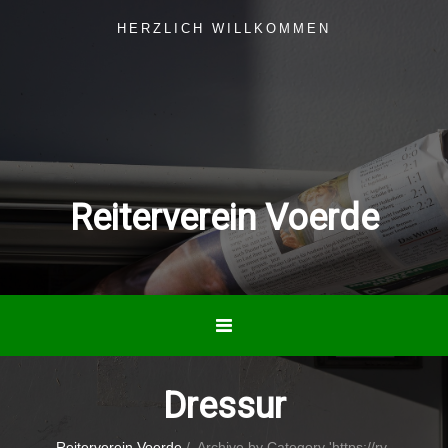
HERZLICH WILLKOMMEN
Reiterverein Voerde
Dressur
Reiterverein Voerde
/
Archive by Category 'https://rv-