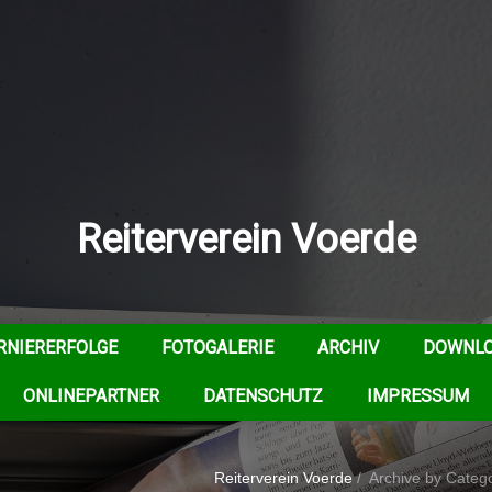
Reiterverein Voerde
RNIERERFOLGE
FOTOGALERIE
ARCHIV
DOWNL
ONLINEPARTNER
DATENSCHUTZ
IMPRESSUM
Reiterverein Voerde
/
Archive by Catego