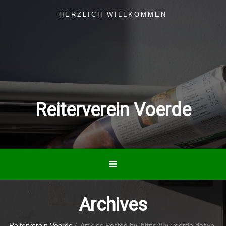
HERZLICH WILLKOMMEN
Reiterverein Voerde
Archives
Reiterverein Voerde
/
Articles Posted by 'https://rv-voerde.de/wp-