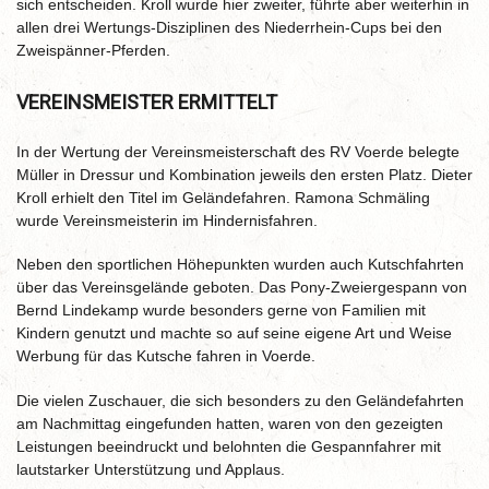
sich entscheiden. Kroll wurde hier zweiter, führte aber weiterhin in
allen drei Wertungs-Disziplinen des Niederrhein-Cups bei den
Zweispänner-Pferden.
VEREINSMEISTER ERMITTELT
In der Wertung der Vereinsmeisterschaft des RV Voerde belegte
Müller in Dressur und Kombination jeweils den ersten Platz. Dieter
Kroll erhielt den Titel im Geländefahren. Ramona Schmäling
wurde Vereinsmeisterin im Hindernisfahren.
Neben den sportlichen Höhepunkten wurden auch Kutschfahrten
über das Vereinsgelände geboten. Das Pony-Zweiergespann von
Bernd Lindekamp wurde besonders gerne von Familien mit
Kindern genutzt und machte so auf seine eigene Art und Weise
Werbung für das Kutsche fahren in Voerde.
Die vielen Zuschauer, die sich besonders zu den Geländefahrten
am Nachmittag eingefunden hatten, waren von den gezeigten
Leistungen beeindruckt und belohnten die Gespannfahrer mit
lautstarker Unterstützung und Applaus.