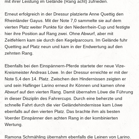
mit ihrer Leistung im Gelände (Rang acht) zufrieden.
Erneut erfolgreich in der Dressur platzierte Anne Quettig den
Rheinländer Gayus. Mit der Note 7,0 sammelte sie auf dem
vierten Platz weiter Punkte für den Niederrhein-Cup und festigte
hier ihre Position auf Rang zwei. Ohne Abwurf, aber mit
Zeitfehlern kam sie durch den Kegelparcours. Im Gelände fuhr
Quetting auf Platz neun und kam in der Endwertung auf den
zehnten Rang.
Ebenfalls bei den Einspännern-Pferde startete der neue Vize-
Kreismeister Andreas Löwe. In der Dressur erreichte er mit der
Note 5,4 den 14. Platz. Zwischen den Hindernissen zeigten er
und sein Haflinger Larino erneut ihr Können und kamen ohne
Abwurf auf den vierten Rang. Damit übernahm Löwe die Führung
in dieser Disziplin des Fahrercups. Durch eine beherzte und
schnelle Fahrt durch die vier Geländehindernisse kam Löwe
ebenfalls auf den vierten Platz. Das brachte ihm als besten
Voerder Einspänner den achten Rang in der kombinierten
Wertung.
Ramona Schmähling übernahm ebenfalls die Leinen von Larino.