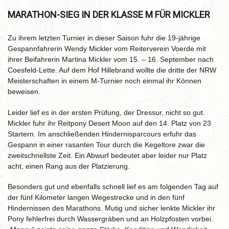
MARATHON-SIEG IN DER KLASSE M FÜR MICKLER
Zu ihrem letzten Turnier in dieser Saison fuhr die 19-jährige
Gespannfahrerin Wendy Mickler vom Reiterverein Voerde mit
ihrer Beifahrerin Martina Mickler vom 15. – 16. September nach
Coesfeld-Lette. Auf dem Hof Hillebrand wollte die dritte der NRW
Meisterschaften in einem M-Turnier noch einmal ihr Können
beweisen.
Leider lief es in der ersten Prüfung, der Dressur, nicht so gut.
Mickler fuhr ihr Reitpony Desert Moon auf den 14. Platz von 23
Startern. Im anschließenden Hindernisparcours erfuhr das
Gespann in einer rasanten Tour durch die Kegeltore zwar die
zweitschnellste Zeit. Ein Abwurf bedeutet aber leider nur Platz
acht, einen Rang aus der Platzierung.
Besonders gut und ebenfalls schnell lief es am folgenden Tag auf
der fünf Kilometer langen Wegestrecke und in den fünf
Hindernissen des Marathons. Mutig und sicher lenkte Mickler ihr
Pony fehlerfrei durch Wassergräben und an Holzpfosten vorbei.