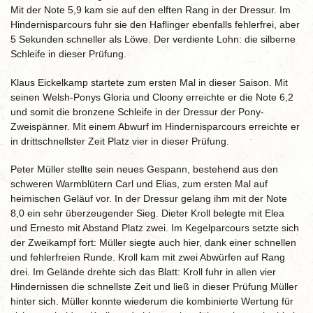
Mit der Note 5,9 kam sie auf den elften Rang in der Dressur. Im
Hindernisparcours fuhr sie den Haflinger ebenfalls fehlerfrei, aber
5 Sekunden schneller als Löwe. Der verdiente Lohn: die silberne
Schleife in dieser Prüfung.
Klaus Eickelkamp startete zum ersten Mal in dieser Saison. Mit
seinen Welsh-Ponys Gloria und Cloony erreichte er die Note 6,2
und somit die bronzene Schleife in der Dressur der Pony-
Zweispänner. Mit einem Abwurf im Hindernisparcours erreichte er
in drittschnellster Zeit Platz vier in dieser Prüfung.
Peter Müller stellte sein neues Gespann, bestehend aus den
schweren Warmblütern Carl und Elias, zum ersten Mal auf
heimischen Geläuf vor. In der Dressur gelang ihm mit der Note
8,0 ein sehr überzeugender Sieg. Dieter Kroll belegte mit Elea
und Ernesto mit Abstand Platz zwei. Im Kegelparcours setzte sich
der Zweikampf fort: Müller siegte auch hier, dank einer schnellen
und fehlerfreien Runde. Kroll kam mit zwei Abwürfen auf Rang
drei. Im Gelände drehte sich das Blatt: Kroll fuhr in allen vier
Hindernissen die schnellste Zeit und ließ in dieser Prüfung Müller
hinter sich. Müller konnte wiederum die kombinierte Wertung für