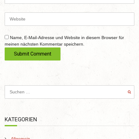
m
a
i
W
l
e
b
s
Name, E-Mail-Adresse und Website in diesem Browser für
i
meinen nächsten Kommentar speichern.
t
e
KATEGORIEN
Allgemein