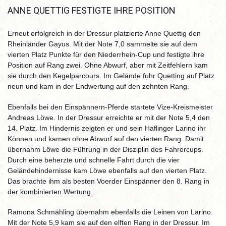
ANNE QUETTIG FESTIGTE IHRE POSITION
Erneut erfolgreich in der Dressur platzierte Anne Quettig den
Rheinländer Gayus. Mit der Note 7,0 sammelte sie auf dem
vierten Platz Punkte für den Niederrhein-Cup und festigte ihre
Position auf Rang zwei. Ohne Abwurf, aber mit Zeitfehlern kam
sie durch den Kegelparcours. Im Gelände fuhr Quetting auf Platz
neun und kam in der Endwertung auf den zehnten Rang.
Ebenfalls bei den Einspännern-Pferde startete Vize-Kreismeister
Andreas Löwe. In der Dressur erreichte er mit der Note 5,4 den
14. Platz. Im Hindernis zeigten er und sein Haflinger Larino ihr
Können und kamen ohne Abwurf auf den vierten Rang. Damit
übernahm Löwe die Führung in der Disziplin des Fahrercups.
Durch eine beherzte und schnelle Fahrt durch die vier
Geländehindernisse kam Löwe ebenfalls auf den vierten Platz.
Das brachte ihm als besten Voerder Einspänner den 8. Rang in
der kombinierten Wertung.
Ramona Schmähling übernahm ebenfalls die Leinen von Larino.
Mit der Note 5,9 kam sie auf den elften Rang in der Dressur. Im