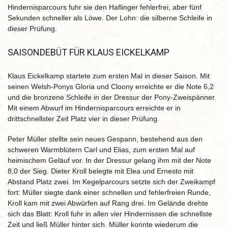
Hindernisparcours fuhr sie den Haflinger fehlerfrei, aber fünf
Sekunden schneller als Löwe. Der Lohn: die silberne Schleife in
dieser Prüfung.
SAISONDEBÜT FÜR KLAUS EICKELKAMP
Klaus Eickelkamp startete zum ersten Mal in dieser Saison. Mit
seinen Welsh-Ponys Gloria und Cloony erreichte er die Note 6,2
und die bronzene Schleife in der Dressur der Pony-Zweispänner.
Mit einem Abwurf im Hindernisparcours erreichte er in
drittschnellster Zeit Platz vier in dieser Prüfung.
Peter Müller stellte sein neues Gespann, bestehend aus den
schweren Warmblütern Carl und Elias, zum ersten Mal auf
heimischem Geläuf vor. In der Dressur gelang ihm mit der Note
8,0 der Sieg. Dieter Kroll belegte mit Elea und Ernesto mit
Abstand Platz zwei. Im Kegelparcours setzte sich der Zweikampf
fort: Müller siegte dank einer schnellen und fehlerfreien Runde,
Kroll kam mit zwei Abwürfen auf Rang drei. Im Gelände drehte
sich das Blatt: Kroll fuhr in allen vier Hindernissen die schnellste
Zeit und ließ Müller hinter sich. Müller konnte wiederum die