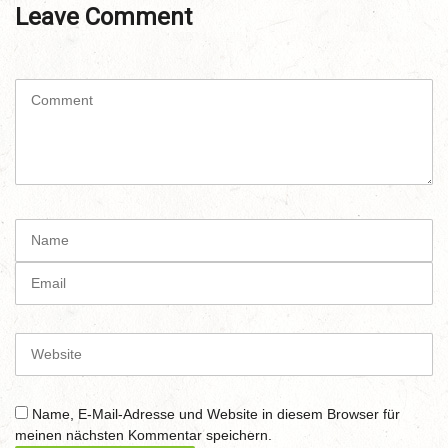
Leave Comment
C
o
m
m
e
n
t
N
(
a
*
m
E
)
e
m
a
i
W
l
e
b
s
Name, E-Mail-Adresse und Website in diesem Browser für
i
meinen nächsten Kommentar speichern.
t