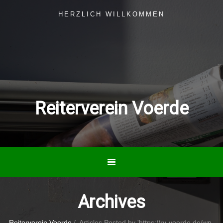
HERZLICH WILLKOMMEN
Reiterverein Voerde
Archives
Reiterverein Voerde
/
Articles Posted by 'https://rv-voerde.de/wp-