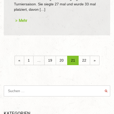
Turniersaison. Sie siegte 27 mal und wurde 33 mal
platziert, davon […]
Mehr
«
1
…
19
20
21
22
»
KATEGORIEN