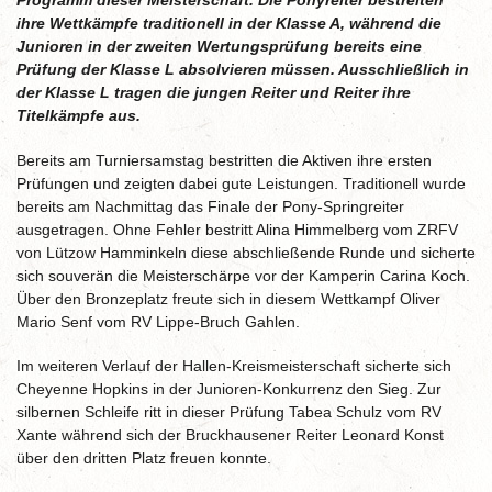
Programm dieser Meisterschaft. Die Ponyreiter bestreiten
ihre Wettkämpfe traditionell in der Klasse A, während die
Junioren in der zweiten Wertungsprüfung bereits eine
Prüfung der Klasse L absolvieren müssen. Ausschließlich in
der Klasse L tragen die jungen Reiter und Reiter ihre
Titelkämpfe aus.
Bereits am Turniersamstag bestritten die Aktiven ihre ersten
Prüfungen und zeigten dabei gute Leistungen. Traditionell wurde
bereits am Nachmittag das Finale der Pony-Springreiter
ausgetragen. Ohne Fehler bestritt Alina Himmelberg vom ZRFV
von Lützow Hamminkeln diese abschließende Runde und sicherte
sich souverän die Meisterschärpe vor der Kamperin Carina Koch.
Über den Bronzeplatz freute sich in diesem Wettkampf Oliver
Mario Senf vom RV Lippe-Bruch Gahlen.
Im weiteren Verlauf der Hallen-Kreismeisterschaft sicherte sich
Cheyenne Hopkins in der Junioren-Konkurrenz den Sieg. Zur
silbernen Schleife ritt in dieser Prüfung Tabea Schulz vom RV
Xante während sich der Bruckhausener Reiter Leonard Konst
über den dritten Platz freuen konnte.