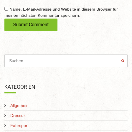
b
s
Name, E-Mail-Adresse und Website in diesem Browser für
i
meinen nächsten Kommentar speichern.
t
e
KATEGORIEN
Allgemein
Dressur
Fahrsport