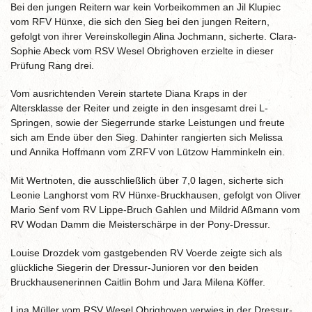
Bei den jungen Reitern war kein Vorbeikommen an Jil Klupiec
vom RFV Hünxe, die sich den Sieg bei den jungen Reitern,
gefolgt von ihrer Vereinskollegin Alina Jochmann, sicherte. Clara-
Sophie Abeck vom RSV Wesel Obrighoven erzielte in dieser
Prüfung Rang drei.
Vom ausrichtenden Verein startete Diana Kraps in der
Altersklasse der Reiter und zeigte in den insgesamt drei L-
Springen, sowie der Siegerrunde starke Leistungen und freute
sich am Ende über den Sieg. Dahinter rangierten sich Melissa
und Annika Hoffmann vom ZRFV von Lützow Hamminkeln ein.
Mit Wertnoten, die ausschließlich über 7,0 lagen, sicherte sich
Leonie Langhorst vom RV Hünxe-Bruckhausen, gefolgt von Oliver
Mario Senf vom RV Lippe-Bruch Gahlen und Mildrid Aßmann vom
RV Wodan Damm die Meisterschärpe in der Pony-Dressur.
Louise Drozdek vom gastgebenden RV Voerde zeigte sich als
glückliche Siegerin der Dressur-Junioren vor den beiden
Bruckhausenerinnen Caitlin Bohm und Jara Milena Köffer.
Lina Müller vom RSV Wesel Obrighoven verwies in der Dressur-