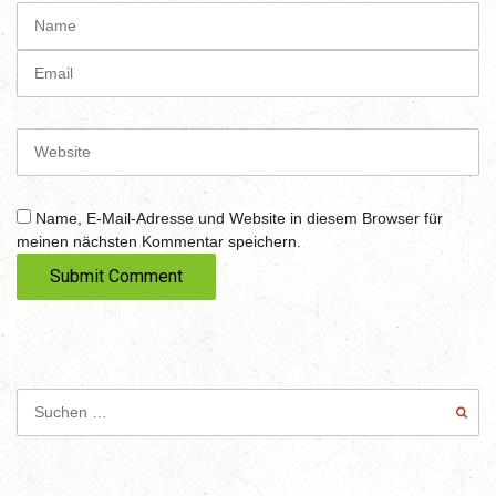
N
(
a
*
m
E
)
e
m
a
i
W
l
e
b
s
Name, E-Mail-Adresse und Website in diesem Browser für
i
meinen nächsten Kommentar speichern.
t
e