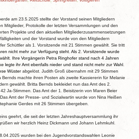
itkindergarten
,
Reitschule
,
Springreiten
,
Voltigieren
rde am 23.5.2025 stellte der Vorstand seinen Mitgliedern
 Mitglieder, Protokolle der letzten Versammlungen und den
derten Projekte und den aktuellen Mitgliederzusammensetzungen
ffälligkeiten und der Vorstand wurde von den Mitgliedern
r Schüttler als 1. Vorsitzende mit 21 Stimmen gewählt. Sie tritt
ren nicht mehr zur Verfügung steht. Als 2. Vorsitzende wurde
wählt. Ihre Vorgängerin Petra Ringhofer stand nach 4 Jahren
e legte ihr Amt ebenfalls nieder und stand nicht mehr zur Wahl.
rese Wüster
abgelöst. Judith Groß übernahm mit 29 Stimmen
a Bernds machte ihren Posten als zweite Kassiererin für Melanie
ern gewählt. Britta Bernds bekleidet nun das Amt des 2.
 42 Ja-Stimmen. Das Amt der 1. Beisitzerin von Maren Beier
Das Amt der Presse- und Sozialwartin wurde von Nina Heißen
 Stephanie Gerdes mit 26 Stimmen übergeben.
ins geehrt, die seit der letzten Jahreshauptversammlung ihr
egrüßen wir herzlich Heinz Dickmann und Johann Lehmkuhl.
.04.2025 wurden bei den Jugendvorstandswahlen Leonie