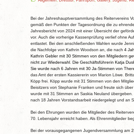
Allgemein
,
Dressur
,
Fahrsport
,
Gallery
,
Jugend
,
Re
Bei der Jahreshauptversammlung des Reitervereins Voe
gemäß den Punkten der Tagesordnung die zu ehrenden
Jahresbericht von 2024 mit einer Übersicht der geför
vor. Auch die vorherige Kassenprüfung verlief ohne Au
entlastet. Bei den anschließenden Wahlen wurde Jennife
die Nachfolge von Kathrin Woodson an, die nach
4 Jah
Kathrin Gebler mit 30 Stimmen von den Mitgliedern ge
nicht zur Wiederwahl. Die Geschäftsführerin Katja Dusk
Sie wurde nach 6 Jahren mit 30 Ja-Stimmen von The
das Amt der ersten Kassiererin von Marion Löwe. Britt
Köpp frei. Köpp wurde mit 31 Stimmen von den Mitglied
Beisitzers von Stephanie Franken und freute sich über
wurde mit 31 Stimmen an Saskia Neuland übergeben. 
nach 18 Jahren Vorstandsarbeit niedergelegt und an
Bei den Ehrungen wurden die Mitglieder des Reitervere
70. Lebensjahr erreicht haben. Als Ehrenmitglieder b
Bei der vorausgegangenen Jugendversammlung am 28