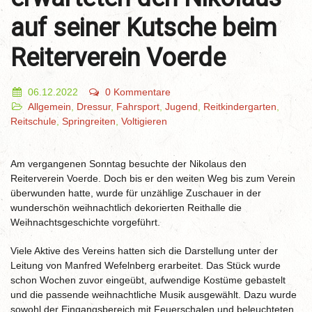
auf seiner Kutsche beim
Reiterverein Voerde
06.12.2022
0 Kommentare
Allgemein
,
Dressur
,
Fahrsport
,
Jugend
,
Reitkindergarten
,
Reitschule
,
Springreiten
,
Voltigieren
Am vergangenen Sonntag besuchte der Nikolaus den
Reiterverein Voerde. Doch bis er den weiten Weg bis zum Verein
überwunden hatte, wurde für unzählige Zuschauer in der
wunderschön weihnachtlich dekorierten Reithalle die
Weihnachtsgeschichte vorgeführt.
Viele Aktive des Vereins hatten sich die Darstellung unter der
Leitung von Manfred Wefelnberg erarbeitet. Das Stück wurde
schon Wochen zuvor eingeübt, aufwendige Kostüme gebastelt
und die passende weihnachtliche Musik ausgewählt. Dazu wurde
sowohl der Eingangsbereich mit Feuerschalen und beleuchteten