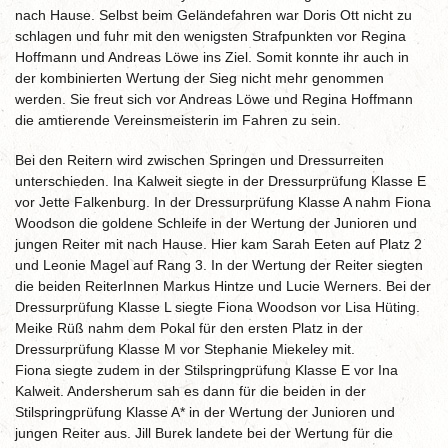
nach Hause. Selbst beim Geländefahren war Doris Ott nicht zu
schlagen und fuhr mit den wenigsten Strafpunkten vor Regina
Hoffmann und Andreas Löwe ins Ziel. Somit konnte ihr auch in
der kombinierten Wertung der Sieg nicht mehr genommen
werden. Sie freut sich vor Andreas Löwe und Regina Hoffmann
die amtierende Vereinsmeisterin im Fahren zu sein.
Bei den Reitern wird zwischen Springen und Dressurreiten
unterschieden. Ina Kalweit siegte in der Dressurprüfung Klasse E
vor Jette Falkenburg. In der Dressurprüfung Klasse A nahm Fiona
Woodson die goldene Schleife in der Wertung der Junioren und
jungen Reiter mit nach Hause. Hier kam Sarah Eeten auf Platz 2
und Leonie Magel auf Rang 3. In der Wertung der Reiter siegten
die beiden ReiterInnen Markus Hintze und Lucie Werners. Bei der
Dressurprüfung Klasse L siegte Fiona Woodson vor Lisa Hüting.
Meike Rüß nahm dem Pokal für den ersten Platz in der
Dressurprüfung Klasse M vor Stephanie Miekeley mit.
Fiona siegte zudem in der Stilspringprüfung Klasse E vor Ina
Kalweit. Andersherum sah es dann für die beiden in der
Stilspringprüfung Klasse A* in der Wertung der Junioren und
jungen Reiter aus. Jill Burek landete bei der Wertung für die