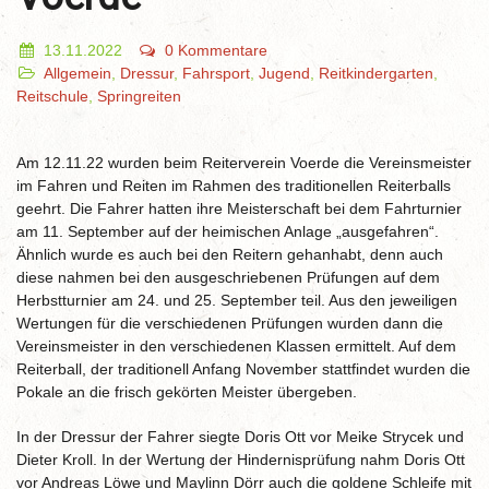
13.11.2022
0 Kommentare
Allgemein
,
Dressur
,
Fahrsport
,
Jugend
,
Reitkindergarten
,
Reitschule
,
Springreiten
Am 12.11.22 wurden beim Reiterverein Voerde die Vereinsmeister
im Fahren und Reiten im Rahmen des traditionellen Reiterballs
geehrt. Die Fahrer hatten ihre Meisterschaft bei dem Fahrturnier
am 11. September auf der heimischen Anlage „ausgefahren“.
Ähnlich wurde es auch bei den Reitern gehanhabt, denn auch
diese nahmen bei den ausgeschriebenen Prüfungen auf dem
Herbstturnier am 24. und 25. September teil. Aus den jeweiligen
Wertungen für die verschiedenen Prüfungen wurden dann die
Vereinsmeister in den verschiedenen Klassen ermittelt. Auf dem
Reiterball, der traditionell Anfang November stattfindet wurden die
Pokale an die frisch gekörten Meister übergeben.
In der Dressur der Fahrer siegte Doris Ott vor Meike Strycek und
Dieter Kroll. In der Wertung der Hindernisprüfung nahm Doris Ott
vor Andreas Löwe und Maylinn Dörr auch die goldene Schleife mit