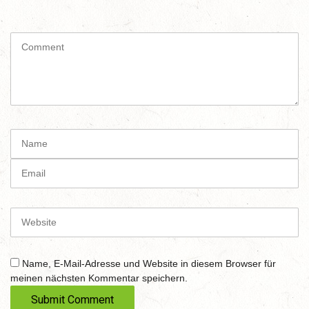
C
o
m
m
e
n
t
N
(
a
*
m
E
)
e
m
a
i
W
l
e
b
s
Name, E-Mail-Adresse und Website in diesem Browser für
i
meinen nächsten Kommentar speichern.
t
e