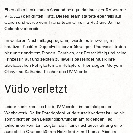
Ebenfalls mit minimalen Abstand belegte dahinter der RV Voerde
V (5,512) den dritten Platz. Dieses Team startete ebenfalls auf
Cairon und wurde vom Trainerteam Christina Rüß und Janina
Golomb vorbereitet.
Im weiteren Nachmittagsprogramm wurde es kurzweilig mit
kreativen Kostüm-Doppelvoltigiervorführungen. Paarweise traten
hier unter anderem Piraten, Zombies, der Froschkönig und seine
Prinzessin auf und zeigten zu jeweils passender Musik ihre
akrobatischen Fähigkeiten am Holzpferd. Hier siegten Meryem
Olcay und Katharina Fischer des RV Voerde.
Vüdo verletzt
Leider konkurrenzlos blieb RV Voerde I im nachfolgenden
Wettbewerb. Da ihr Paradepferd Vüdo zurzeit verletzt ist und sie
somit nicht an den Leistungsprüfungen am folgenden Tag
teilnehmen konnten, zeigten sie in einer Schauvorführung eine
ausgefeilte Gruppenkür am Holzpferd zum Thema „Alice im