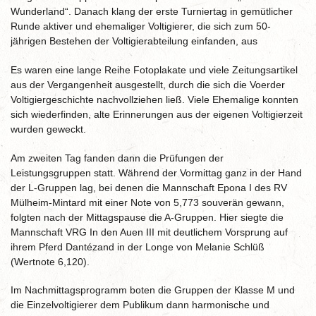
Wunderland“. Danach klang der erste Turniertag in gemütlicher
Runde aktiver und ehemaliger Voltigierer, die sich zum 50-
jährigen Bestehen der Voltigierabteilung einfanden, aus
Es waren eine lange Reihe Fotoplakate und viele Zeitungsartikel
aus der Vergangenheit ausgestellt, durch die sich die Voerder
Voltigiergeschichte nachvollziehen ließ. Viele Ehemalige konnten
sich wiederfinden, alte Erinnerungen aus der eigenen Voltigierzeit
wurden geweckt.
Am zweiten Tag fanden dann die Prüfungen der
Leistungsgruppen statt. Während der Vormittag ganz in der Hand
der L-Gruppen lag, bei denen die Mannschaft Epona I des RV
Mülheim-Mintard mit einer Note von 5,773 souverän gewann,
folgten nach der Mittagspause die A-Gruppen. Hier siegte die
Mannschaft VRG In den Auen III mit deutlichem Vorsprung auf
ihrem Pferd Dantézand in der Longe von Melanie Schlüß
(Wertnote 6,120).
Im Nachmittagsprogramm boten die Gruppen der Klasse M und
die Einzelvoltigierer dem Publikum dann harmonische und