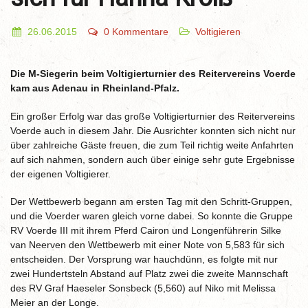
26.06.2015
0 Kommentare
Voltigieren
Die M-Siegerin beim Voltigierturnier des Reitervereins Voerde
kam aus Adenau in Rheinland-Pfalz.
Ein großer Erfolg war das große Voltigierturnier des Reitervereins
Voerde auch in diesem Jahr. Die Ausrichter konnten sich nicht nur
über zahlreiche Gäste freuen, die zum Teil richtig weite Anfahrten
auf sich nahmen, sondern auch über einige sehr gute Ergebnisse
der eigenen Voltigierer.
Der Wettbewerb begann am ersten Tag mit den Schritt-Gruppen,
und die Voerder waren gleich vorne dabei. So konnte die Gruppe
RV Voerde III mit ihrem Pferd Cairon und Longenführerin Silke
van Neerven den Wettbewerb mit einer Note von 5,583 für sich
entscheiden. Der Vorsprung war hauchdünn, es folgte mit nur
zwei Hundertsteln Abstand auf Platz zwei die zweite Mannschaft
des RV Graf Haeseler Sonsbeck (5,560) auf Niko mit Melissa
Meier an der Longe.