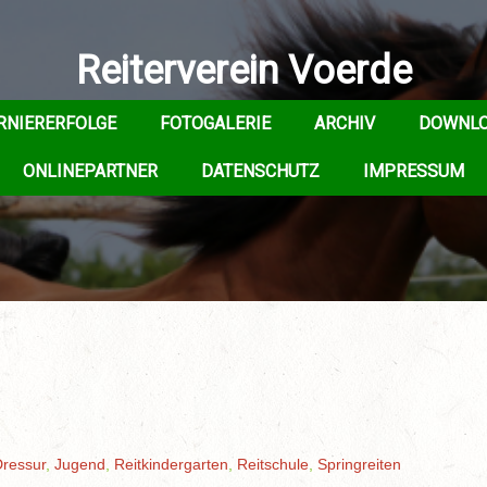
Reiterverein Voerde
RNIERERFOLGE
FOTOGALERIE
ARCHIV
DOWNL
ONLINEPARTNER
DATENSCHUTZ
IMPRESSUM
ressur
,
Jugend
,
Reitkindergarten
,
Reitschule
,
Springreiten