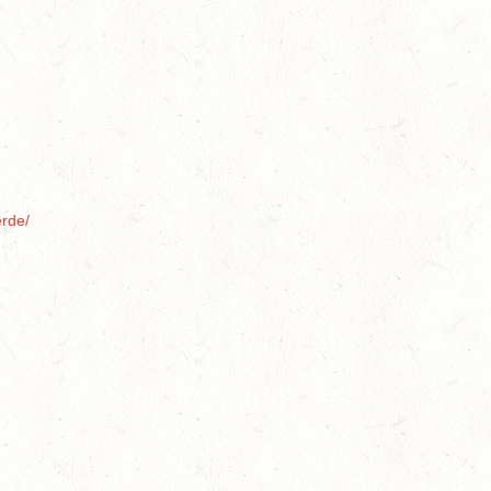
erde/