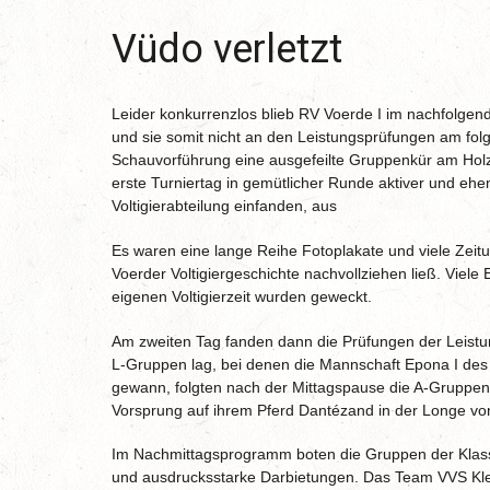
Vüdo verletzt
Leider konkurrenzlos blieb RV Voerde I im nachfolgend
und sie somit nicht an den Leistungsprüfungen am folg
Schauvorführung eine ausgefeilte Gruppenkür am Hol
erste Turniertag in gemütlicher Runde aktiver und ehem
Voltigierabteilung einfanden, aus
Es waren eine lange Reihe Fotoplakate und viele Zeitun
Voerder Voltigiergeschichte nachvollziehen ließ. Viele
eigenen Voltigierzeit wurden geweckt.
Am zweiten Tag fanden dann die Prüfungen der Leistu
L-Gruppen lag, bei denen die Mannschaft Epona I des
gewann, folgten nach der Mittagspause die A-Gruppen.
Vorsprung auf ihrem Pferd Dantézand in der Longe vo
Im Nachmittagsprogramm boten die Gruppen der Klass
und ausdrucksstarke Darbietungen. Das Team VVS Klev