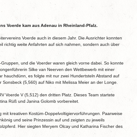
reins Voerde kam aus Adenau in Rheinland-Pfalz.
eitervereins Voerde auch in diesem Jahr. Die Ausrichter konnten
eil richtig weite Anfahrten auf sich nahmen, sondern auch über
-Gruppen, und die Voerder waren gleich vorne dabei. So konnte
Longenführerin Silke van Neerven den Wettbewerb mit einer
r hauchdünn, es folgte mit nur zwei Hundertsteln Abstand auf
r Sonsbeck (5,560) auf Niko mit Melissa Meier an der Longe.
RV Voerde V (5,512) den dritten Platz. Dieses Team startete
tina Rüß und Janina Golomb vorbereitet.
 mit kreativen Kostüm-Doppelvoltigiervorführungen. Paarweise
hkönig und seine Prinzessin auf und zeigten zu jeweils
olzpferd. Hier siegten Meryem Olcay und Katharina Fischer des