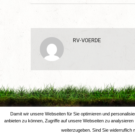
RV-VOERDE
Damit wir unsere Webseiten für Sie optimieren und personali
Reiterverein Voerde e. V.
|
IT-Solution-AD
anbieten zu können, Zugriffe auf unsere Webseiten zu analysiere
weiterzugeben. Sind Sie widerruflic