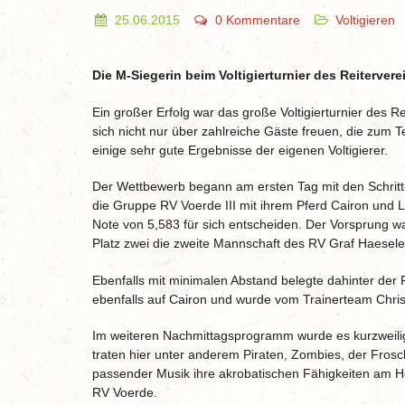
25.06.2015
0 Kommentare
Voltigieren
Die M-Siegerin beim Voltigierturnier des Reiterve
Ein großer Erfolg war das große Voltigierturnier des R
sich nicht nur über zahlreiche Gäste freuen, die zum T
einige sehr gute Ergebnisse der eigenen Voltigierer.
Der Wettbewerb begann am ersten Tag mit den Schritt
die Gruppe RV Voerde III mit ihrem Pferd Cairon und 
Note von 5,583 für sich entscheiden. Der Vorsprung wa
Platz zwei die zweite Mannschaft des RV Graf Haesele
Ebenfalls mit minimalen Abstand belegte dahinter der 
ebenfalls auf Cairon und wurde vom Trainerteam Chris
Im weiteren Nachmittagsprogramm wurde es kurzweilig
traten hier unter anderem Piraten, Zombies, der Frosc
passender Musik ihre akrobatischen Fähigkeiten am H
RV Voerde.