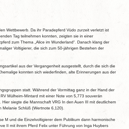
en Wettbewerb. Da ihr Paradepferd Vüdo zurzeit verletzt ist
enden Tag teilnehmen konnten, zeigten sie in einer
zpferd zum Thema „Alice im Wunderland“. Danach klang der
aliger Voltigierer, die sich zum 50-jährigen Bestehen der
gsartikel aus der Vergangenheit ausgestellt, durch die sich die
 Ehemalige konnten sich wiederfinden, alte Erinnerungen aus der
ngsgruppen statt. Während der Vormittag ganz in der Hand der
 RV Mülheim-Mintard mit einer Note von 5,773 souverän
 Hier siegte die Mannschaft VRG In den Auen III mit deutlichem
n Melanie Schlüß (Wertnote 6,120).
e M und die Einzelvoltigierer dem Publikum dann harmonische
e II mit ihrem Pferd Felix unter Führung von Inga Huybers