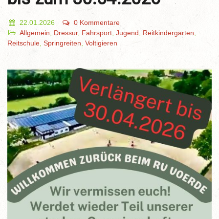
22.01.2026
0 Kommentare
Allgemein
,
Dressur
,
Fahrsport
,
Jugend
,
Reitkindergarten
,
Reitschule
,
Springreiten
,
Voltigieren