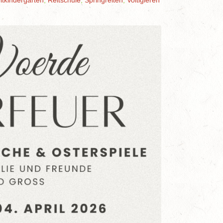
itkindergarten
,
Reitschule
,
Springreiten
,
Voltigieren