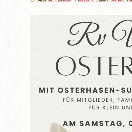
Allgemein
,
Dressur
,
Fahrsport
,
Gallery
,
Jugend
,
Re