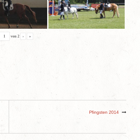
von
2
›
»
Pfingsten 2014