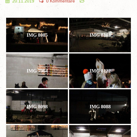
20.11.2019
0 Kommentare
IMG 8085
IMG 8103
IMG 7964
IMG 8122
IMG 8098
IMG 8088