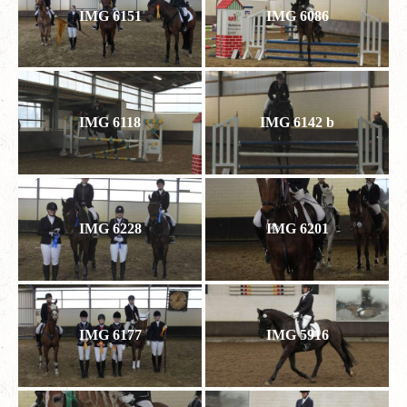
IMG 6151
IMG 6086
IMG 6118
IMG 6142 b
IMG 6228
IMG 6201
IMG 6177
IMG 5916