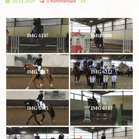
20.11.2019
0 Kommentare
IMG 6137
IMG 6080
IMG 5917
IMG 6212
IMG 5985
IMG 6133