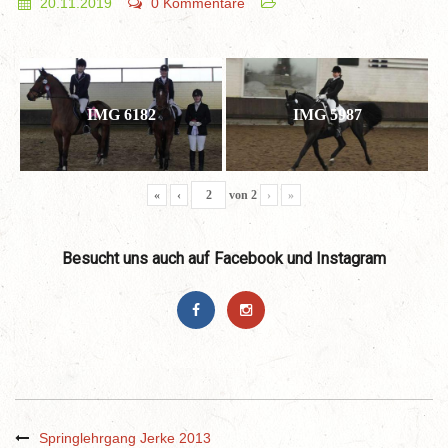
20.11.2019
0 Kommentare
IMG 6182
IMG 5987
«
‹
von
2
›
»
Besucht uns auch auf Facebook und Instagram
Springlehrgang Jerke 2013