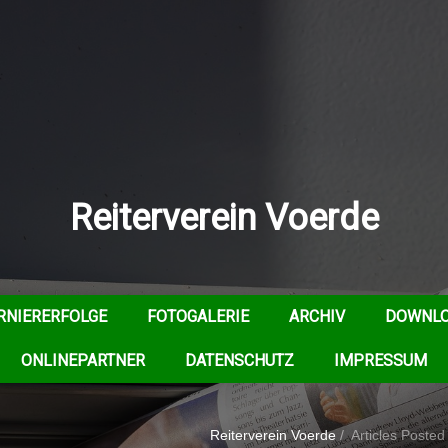
Reiterverein Voerde
RNIERERFOLGE
FOTOGALERIE
ARCHIV
DOWNL
ONLINEPARTNER
DATENSCHUTZ
IMPRESSUM
Reiterverein Voerde
/
Articles Posted