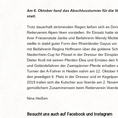
Am 6. Oktober fand das Abschlussturnier für die V
statt.
Trotz dauerhaft strömenden Regen ließen sich es Dor
Reiterverein Alpen-Veen vorstellen. Ihr Einsatz hatte s
ihrer Friesenstute Janke und Beifahrerin Wendy Mickle
stellte in stabil guter Form den Rheinländer Gayus vor.
mit Beifahrerin Regina Hoffmann über die goldene Schl
Niederrhein-Cup für Pössel in der Dressur der Einspänn
Dieter Kroll mit seinen Pferden Elea und Ernsteo den Ni
und Geländefahren der Zweispänner-Pferde erhalten w
Turnier der A-Fahrer in Heiden nahm am 12. Oktober H
den jeweiligen 6. Platz in der Dressur und im Kegelpa
2019 trafen sich die Kutscher aus Voerde am 2. Nov
gemütlichem Zusammensein beim Reiterverein Voerde
Nina Heißen
Besucht uns auch auf Facebook und Instagram