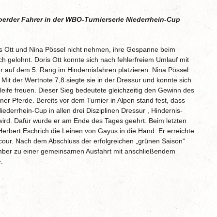
oerder Fahrer in der WBO-Turnierserie Niederrhein-Cup
is Ott und Nina Pössel nicht nehmen, ihre Gespanne beim
ich gelohnt. Doris Ott konnte sich nach fehlerfreiem Umlauf mit
r auf dem 5. Rang im Hindernisfahren platzieren. Nina Pössel
 Mit der Wertnote 7,8 siegte sie in der Dressur und konnte sich
eife freuen. Dieser Sieg bedeutete gleichzeitig den Gewinn des
er Pferde. Bereits vor dem Turnier in Alpen stand fest, dass
ederrhein-Cup in allen drei Disziplinen Dressur , Hindernis-
ird. Dafür wurde er am Ende des Tages geehrt. Beim letzten
erbert Eschrich die Leinen von Gayus in die Hand. Er erreichte
rcour. Nach dem Abschluss der erfolgreichen „grünen Saison“
ember zu einer gemeinsamen Ausfahrt mit anschließendem
.