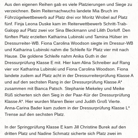
Aus den eigenen Reihen gab es viele Platzierungen und Siege zu
verzeichnen. Beim Reiternachwuchs landete Mia Bruch im
Führzügelwettbewerb auf Platz drei vor Moritz Wrobel auf Platz
fünf. Finja Leona Duske kam im Reiterwettbewerb Schritt-Trab-
Galopp auf Platz zwei vor Sina Bleckmann und Lilith
Dorloff
. Den
fünften Platz erzielten Katharina
Lubinski
und Tamina Hülser im
Dressurreiter-WB. Fiona Carolina
Woodson
siegte im Dressur-WB
und Katharina
Lubinski
nahm die Schleife für Platz vier mit nach
Hause. Die goldene Schleife nahm Anika Guth in der
Dressurprüfung Klasse E mit. Hier kam Alina Schreiber auf Rang
vier vor Katharina
Lubinski
und Fiona Carolina
Woodson
. Fiona
landete zudem auf Platz acht in der Dressurreiterprüfung Klasse A
und auf den sechsten Rang in der Dressurprüfung Klasse A*
zusammen mit Bianca Patsch. Stephanie
Miekeley
und Meike
Rüß
sicherten sich den Sieg in der Paar-Kür der Dressurprüfung
Klasse A*. Hier wurden Maren Beier und Judith Groß Vierte.
Anna-Carina Bader kam zudem in der Dressurprüfung Klasse L*
Trense auf den sechsten Platz.
In der Springprüfung Klasse E kam Jill Christine
Burek
auf den
dritten Platz und Nadine Schmatz sicherte sich Platz zwei im