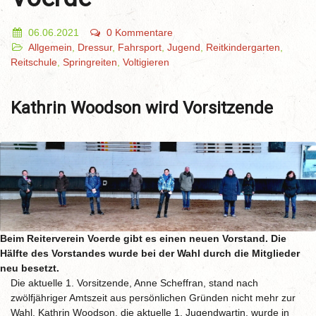
06.06.2021
0 Kommentare
Allgemein
,
Dressur
,
Fahrsport
,
Jugend
,
Reitkindergarten
,
Reitschule
,
Springreiten
,
Voltigieren
Kathrin Woodson wird Vorsitzende
Beim Reiterverein Voerde gibt es einen neuen Vorstand. Die
Hälfte des Vorstandes wurde bei der Wahl durch die Mitglieder
neu besetzt.
Die aktuelle 1. Vorsitzende, Anne Scheffran, stand nach
zwölfjähriger Amtszeit aus persönlichen Gründen nicht mehr zur
Wahl. Kathrin Woodson, die aktuelle 1. Jugendwartin, wurde in