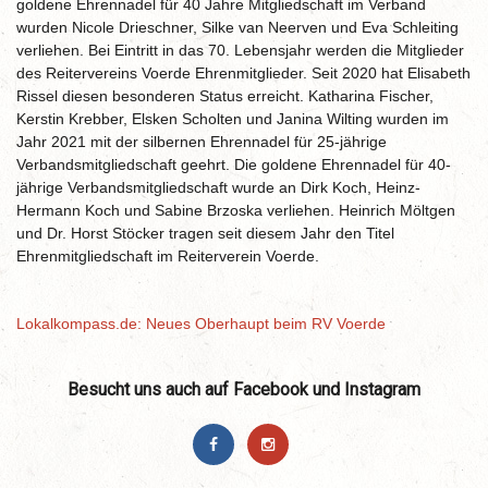
goldene Ehrennadel für 40 Jahre Mitgliedschaft im Verband
wurden Nicole Drieschner, Silke van Neerven und Eva Schleiting
verliehen. Bei Eintritt in das 70. Lebensjahr werden die Mitglieder
des Reitervereins Voerde Ehrenmitglieder. Seit 2020 hat Elisabeth
Rissel diesen besonderen Status erreicht. Katharina Fischer,
Kerstin Krebber, Elsken Scholten und Janina Wilting wurden im
Jahr 2021 mit der silbernen Ehrennadel für 25-jährige
Verbandsmitgliedschaft geehrt. Die goldene Ehrennadel für 40-
jährige Verbandsmitgliedschaft wurde an Dirk Koch, Heinz-
Hermann Koch und Sabine Brzoska verliehen. Heinrich Möltgen
und Dr. Horst Stöcker tragen seit diesem Jahr den Titel
Ehrenmitgliedschaft im Reiterverein Voerde.
Lokalkompass.de: Neues Oberhaupt beim RV Voerde
Besucht uns auch auf Facebook und Instagram