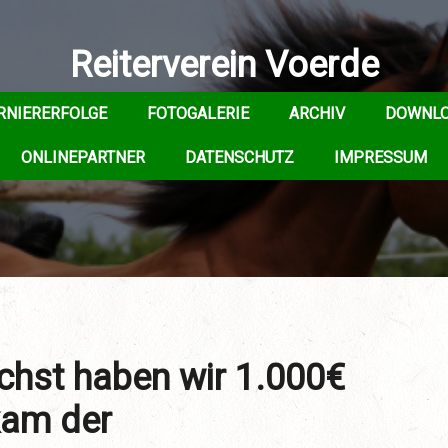
Reiterverein Voerde
RNIERERFOLGE
FOTOGALERIE
ARCHIV
DOWNL
ONLINEPARTNER
DATENSCHUTZ
IMPRESSUM
hst haben wir 1.000€
kam der