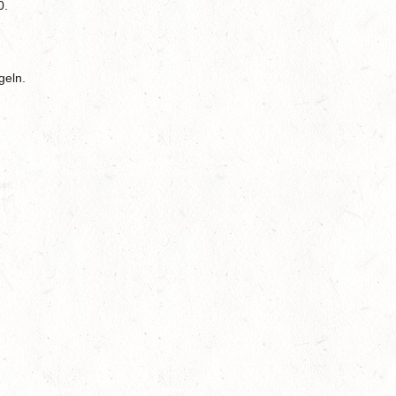
0.
geln.