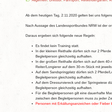
Allgemein
,
Dressur
,
Fahrsport
,
Reitkindergarten
,
R
Ab dem heutigen Tag, 2.11.2020 gelten bei uns folge
Nach Aussage des Landessportbundes NRW ist der orga
Daraus ergeben sich folgende neue Regeln:
Es findet kein Training statt.
In der kleinen Reithalle dürfen sich nur 2 Pferde
Begleitperson gleichzeitig aufhalten.
In der großen Reithalle dürfen sich auf dem 40-m
Reiter/Longierer auf dem 30-m-Stück mit jeweils 
Auf dem Sandspringplatz dürfen sich 2 Pferde/Lo
Begleitperson gleichzeitig aufhalten.
Auf dem Dressurviereck und der Springwiese dürf
Begleitperson gleichzeitig aufhalten.
Für die Begleitpersonen gilt eine dauerhafte M
zwischen den Begleitpersonen muss zu jeder Ze
Personen mit Erkältungsanzeichen oder Fieber 