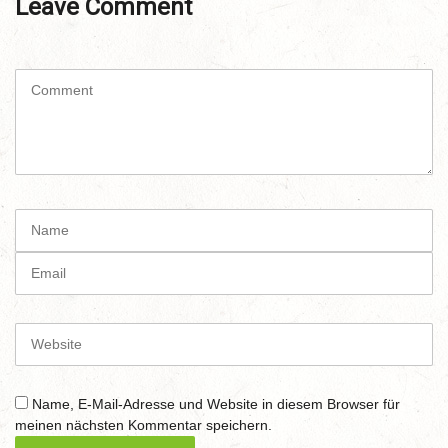
Leave Comment
C
o
m
m
e
n
t
N
(
a
*
m
E
)
e
m
a
i
W
l
e
b
s
Name, E-Mail-Adresse und Website in diesem Browser für
i
meinen nächsten Kommentar speichern.
t