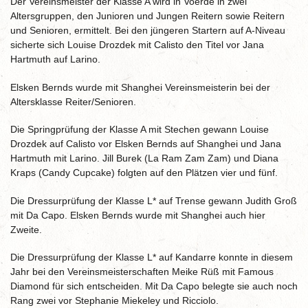
Der Vereinsmeister der Klasse A wird in Voerde in zwei
Altersgruppen, den Junioren und Jungen Reitern sowie Reitern
und Senioren, ermittelt. Bei den jüngeren Startern auf A-Niveau
sicherte sich Louise Drozdek mit Calisto den Titel vor Jana
Hartmuth auf Larino.
Elsken Bernds wurde mit Shanghei Vereinsmeisterin bei der
Altersklasse Reiter/Senioren.
Die Springprüfung der Klasse A mit Stechen gewann Louise
Drozdek auf Calisto vor Elsken Bernds auf Shanghei und Jana
Hartmuth mit Larino. Jill Burek (La Ram Zam Zam) und Diana
Kraps (Candy Cupcake) folgten auf den Plätzen vier und fünf.
Die Dressurprüfung der Klasse L* auf Trense gewann Judith Groß
mit Da Capo. Elsken Bernds wurde mit Shanghei auch hier
Zweite.
Die Dressurprüfung der Klasse L* auf Kandarre konnte in diesem
Jahr bei den Vereinsmeisterschaften Meike Rüß mit Famous
Diamond für sich entscheiden. Mit Da Capo belegte sie auch noch
Rang zwei vor Stephanie Miekeley und Ricciolo.