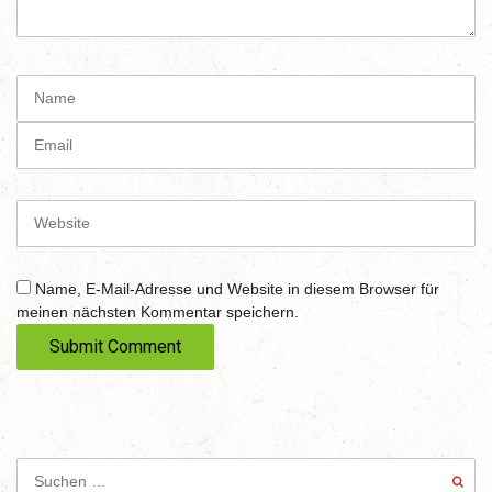
m
e
n
t
N
(
a
*
m
E
)
e
m
a
i
W
l
e
b
s
Name, E-Mail-Adresse und Website in diesem Browser für
i
meinen nächsten Kommentar speichern.
t
e