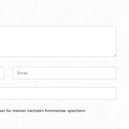
E
m
a
i
l
ser für meinen nächsten Kommentar speichern.