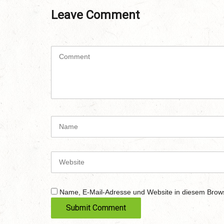
Leave Comment
C
o
m
m
e
n
t
N
(
a
*
m
)
e
W
e
b
s
Name, E-Mail-Adresse und Website in diesem Brow
i
t
e