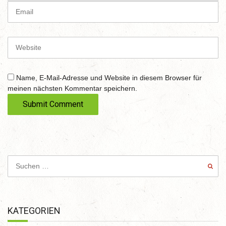
m
E
)
e
m
a
i
W
l
e
b
s
Name, E-Mail-Adresse und Website in diesem Browser für
i
meinen nächsten Kommentar speichern.
t
e
KATEGORIEN