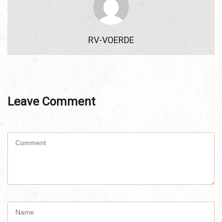
RV-VOERDE
Leave Comment
C
o
m
m
e
n
t
N
(
a
*