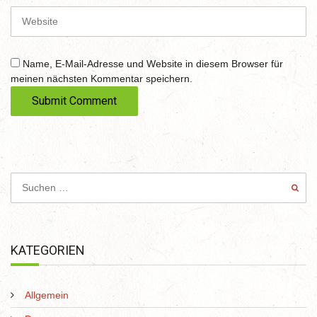
i
W
l
e
b
s
Name, E-Mail-Adresse und Website in diesem Browser für
i
meinen nächsten Kommentar speichern.
t
e
KATEGORIEN
Allgemein