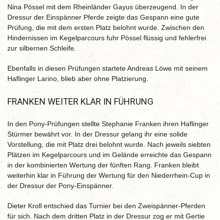
Nina Pössel mit dem Rheinländer Gayus überzeugend. In der
Dressur der Einspänner Pferde zeigte das Gespann eine gute
Prüfung, die mit dem ersten Platz belohnt wurde. Zwischen den
Hindernissen im Kegelparcours fuhr Pössel flüssig und fehlerfrei
zur silbernen Schleife.
Ebenfalls in diesen Prüfungen startete Andreas Löwe mit seinem
Haflinger Larino, blieb aber ohne Platzierung.
FRANKEN WEITER KLAR IN FÜHRUNG
In den Pony-Prüfungen stellte Stephanie Franken ihren Haflinger
Stürmer bewährt vor. In der Dressur gelang ihr eine solide
Vorstellung, die mit Platz drei belohnt wurde. Nach jeweils siebten
Plätzen im Kegelparcours und im Gelände erreichte das Gespann
in der kombinierten Wertung der fünften Rang. Franken bleibt
weiterhin klar in Führung der Wertung für den Niederrhein-Cup in
der Dressur der Pony-Einspänner.
Dieter Kroll entschied das Turnier bei den Zweispänner-Pferden
für sich. Nach dem dritten Platz in der Dressur zog er mit Gertie