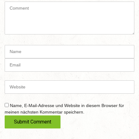
C
o
m
m
e
n
t
N
(
a
*
m
E
)
e
m
a
i
W
l
e
b
s
Name, E-Mail-Adresse und Website in diesem Browser für
i
meinen nächsten Kommentar speichern.
t
e