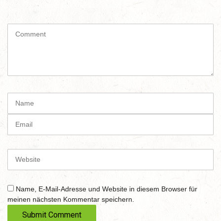
C
o
m
m
e
n
t
N
(
a
*
m
E
)
e
m
a
i
W
l
e
b
s
Name, E-Mail-Adresse und Website in diesem Browser für
i
meinen nächsten Kommentar speichern.
t
e