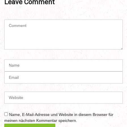
Leave Comment
C
o
m
m
e
n
t
N
(
a
*
m
E
)
e
m
a
i
W
l
e
b
s
Name, E-Mail-Adresse und Website in diesem Browser für
i
meinen nächsten Kommentar speichern.
t