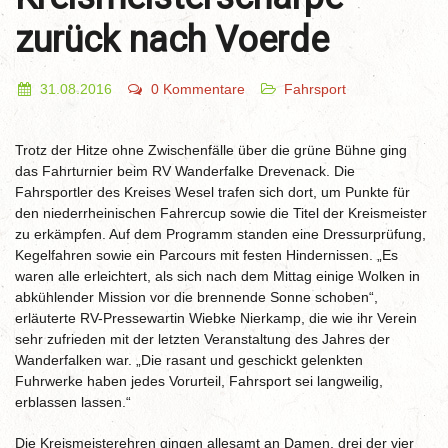
zurück nach Voerde
31.08.2016
0 Kommentare
Fahrsport
Trotz der Hitze ohne Zwischenfälle über die grüne Bühne ging
das Fahrturnier beim RV Wanderfalke Drevenack. Die
Fahrsportler des Kreises Wesel trafen sich dort, um Punkte für
den niederrheinischen Fahrercup sowie die Titel der Kreismeister
zu erkämpfen. Auf dem Programm standen eine Dressurprüfung,
Kegelfahren sowie ein Parcours mit festen Hindernissen. „Es
waren alle erleichtert, als sich nach dem Mittag einige Wolken in
abkühlender Mission vor die brennende Sonne schoben“,
erläuterte RV-Pressewartin Wiebke Nierkamp, die wie ihr Verein
sehr zufrieden mit der letzten Veranstaltung des Jahres der
Wanderfalken war. „Die rasant und geschickt gelenkten
Fuhrwerke haben jedes Vorurteil, Fahrsport sei langweilig,
erblassen lassen.“
Die Kreismeisterehren gingen allesamt an Damen, drei der vier