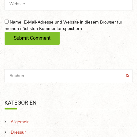
W
l
e
b
s
Name, E-Mail-Adresse und Website in diesem Browser für
i
meinen nächsten Kommentar speichern.
t
e
KATEGORIEN
Allgemein
Dressur