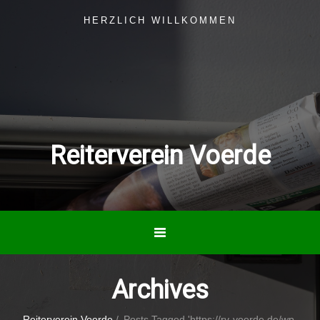
HERZLICH WILLKOMMEN
Reiterverein Voerde
Archives
Reiterverein Voerde
/
Posts Tagged 'https://rv-voerde.de/wp-