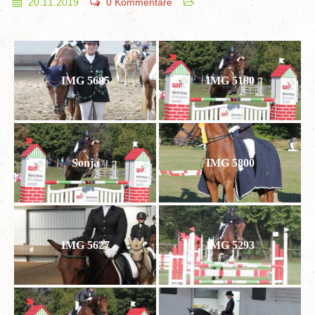
20.11.2019
0 Kommentare
IMG 5685
IMG 5180
Sonja
IMG 5800
IMG 5627
IMG 5293