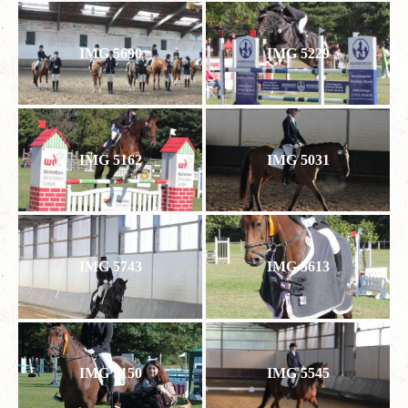
IMG 5690
IMG 5229
IMG 5162
IMG 5031
IMG 5743
IMG 5613
IMG 5150
IMG 5545