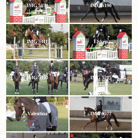
IMG 5178
IMG 5190
IMG 5311
Elsken
IMG 5350
IMG 5285
Valentina
IMG 5577