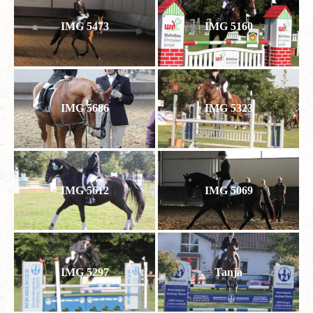
IMG 5473
IMG 5160
IMG 5686
IMG 5323
IMG 5612
IMG 5069
IMG 5297
Tanja