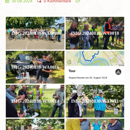
30.08.2024
0 Kommentare
IMG-20240830-WA0000
IMG-20240830-WA0018
IMG-20240830-WA0016
IMG-20240830-WA0015
IMG-20240830-WA0014
IMG-20240830-WA0011