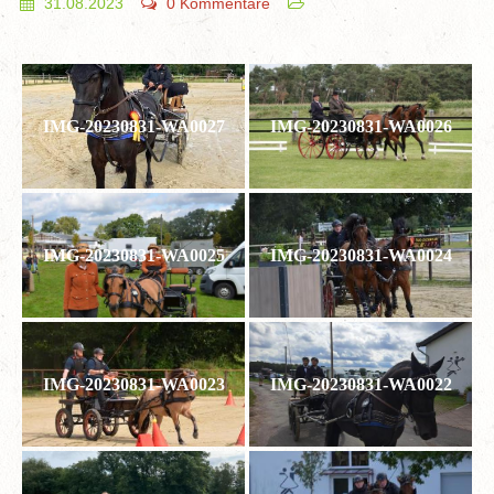
31.08.2023
0 Kommentare
IMG-20230831-WA0027
IMG-20230831-WA0026
IMG-20230831-WA0025
IMG-20230831-WA0024
IMG-20230831-WA0023
IMG-20230831-WA0022