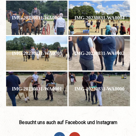
IMG-20230831-WA0005
IMG-20230831-WA0004
IMG-20230831-WA0003
IMG-20230831-WA0002
IMG-20230831-WA0001
IMG-20230831-WA0000
Besucht uns auch auf Facebook und Instagram