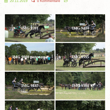
20.11.2019
0 Kommentare
IMG 9591
IMG 9434
IMG 9808 panorama
IMG 9555
IMG 9437
IMG 9384