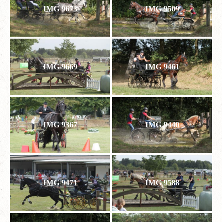
IMG 9673
IMG 9509
IMG 9669
IMG 9461
IMG 9367
IMG 9440
IMG 9471
IMG 9588