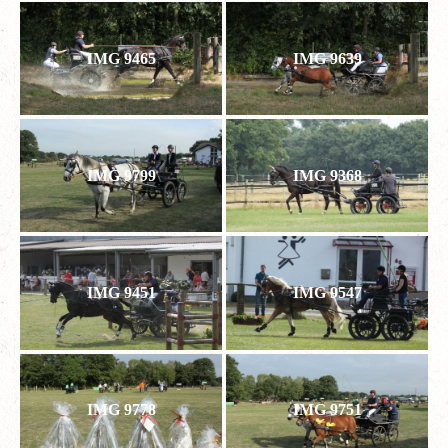
IMG 9465
IMG 9639
IMG 9799
IMG 9368
IMG 9451
IMG 9547
IMG 9778
IMG 9751