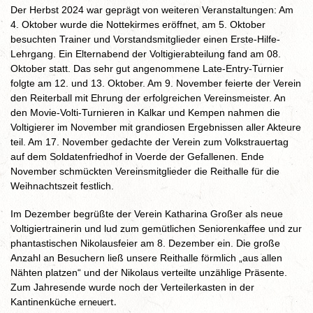
Der Herbst 2024 war geprägt von weiteren Veranstaltungen: Am
4. Oktober wurde die Nottekirmes eröffnet, am 5. Oktober
besuchten Trainer und Vorstandsmitglieder einen Erste-Hilfe-
Lehrgang. Ein Elternabend der Voltigierabteilung fand am 08.
Oktober statt. Das sehr gut angenommene Late-Entry-Turnier
folgte am 12. und 13. Oktober. Am 9. November feierte der Verein
den Reiterball mit Ehrung der erfolgreichen Vereinsmeister. An
den Movie-Volti-Turnieren in Kalkar und Kempen nahmen die
Voltigierer im November mit grandiosen Ergebnissen aller Akteure
teil. Am 17. November gedachte der Verein zum Volkstrauertag
auf dem Soldatenfriedhof in Voerde der Gefallenen. Ende
November schmückten Vereinsmitglieder die Reithalle für die
Weihnachtszeit festlich.
Im Dezember begrüßte der Verein Katharina Großer als neue
Voltigiertrainerin und lud zum gemütlichen Seniorenkaffee und zur
phantastischen Nikolausfeier am 8. Dezember ein. Die große
Anzahl an Besuchern ließ unsere Reithalle förmlich „aus allen
Nähten platzen“ und der Nikolaus verteilte unzählige Präsente.
Zum Jahresende wurde noch der Verteilerkasten in der
Kantinenküche
erneuert.