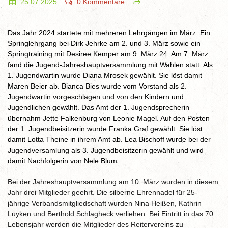
25.07.2025
0 Kommentare
Das Jahr 2024 startete mit mehreren Lehrgängen im März: Ein
Springlehrgang bei Dirk Jehrke am 2. und 3. März sowie ein
Springtraining mit Desiree Kemper am 9. März 24. Am 7. März
fand die Jugend-Jahreshauptversammlung mit Wahlen statt. Als
1. Jugendwartin wurde Diana Mrosek gewählt. Sie löst damit
Maren Beier ab. Bianca Bies wurde vom Vorstand als 2.
Jugendwartin vorgeschlagen und von den Kindern und
Jugendlichen gewählt. Das Amt der 1. Jugendsprecherin
übernahm Jette Falkenburg von Leonie Magel. Auf den Posten
der 1. Jugendbeisitzerin wurde Franka Graf gewählt. Sie löst
damit Lotta Theine in ihrem Amt ab. Lea Bischoff wurde bei der
Jugendversamlung als 3. Jugendbeisitzerin gewählt und wird
damit Nachfolgerin von Nele Blum.
Bei der Jahreshauptversammlung am 10. März wurden in diesem
Jahr drei Mitglieder geehrt. Die silberne Ehrennadel für 25-
jährige Verbandsmitgliedschaft wurden Nina Heißen, Kathrin
Luyken und Berthold Schlagheck verliehen. Bei Eintritt in das 70.
Lebensjahr werden die Mitglieder des Reitervereins zu