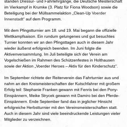
standen Dressur- und Fahrlehrgänge, die Deutsche Meisterschaft
im Vierkampf in Krumke (3. Platz für Fiona Woodson) sowie die
Beteiligung bei der Müllsammelaktion „Clean-Up
Voerder
Innenstadt“
auf dem Programm.
Mit dem Pfingstturnier am 18. und 19. Mai begann die offizielle
Wettkampfsaison. Ein rundum gelungenes und gut besuchtes
Turnier konnten wir an den Pfingsttagen auch in diesem Jahr
wieder äußerst erfolgreich beenden. Im Juni folgte die
Aktivenversammlung. Im Juli beteiligte sich der Verein am
Vogelschießen im Rahmen des Schützenfestes in Holthausen
sowie der Aktion „Voerder Heroes – Aktiv für den Kinderschutz“.
Im September richtete der Reiterverein das Fahrturnier aus und
nahm an den Kreismeisterschaften der Kutschfahrer mit großem
Erfolg teil: Stephanie Franken gewann mit Fenris bei den Pony-
Einspännern, Meike Strycek gewann mit Damiro bei den Pferde-
Einspännern. Ende September fand das in jeglicher Hinsicht
erfolgreiche Herbstturnier mit den Vereinsmeisterschaften statt.
Auch in diesem Jahr sind viele beeindruckende Leistungen vieler
Mitglieder zu verzeichnen.