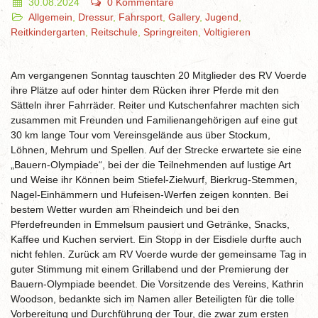
30.08.2024
0 Kommentare
Allgemein
,
Dressur
,
Fahrsport
,
Gallery
,
Jugend
,
Reitkindergarten
,
Reitschule
,
Springreiten
,
Voltigieren
Am vergangenen Sonntag tauschten 20 Mitglieder des RV Voerde
ihre Plätze auf oder hinter dem Rücken ihrer Pferde mit den
Sätteln ihrer Fahrräder. Reiter und Kutschenfahrer machten sich
zusammen mit Freunden und Familienangehörigen auf eine gut
30 km lange Tour vom Vereinsgelände aus über Stockum,
Löhnen, Mehrum und Spellen. Auf der Strecke erwartete sie eine
„Bauern-Olympiade“, bei der die Teilnehmenden auf lustige Art
und Weise ihr Können beim Stiefel-Zielwurf, Bierkrug-Stemmen,
Nagel-Einhämmern und Hufeisen-Werfen zeigen konnten. Bei
bestem Wetter wurden am Rheindeich und bei den
Pferdefreunden in Emmelsum pausiert und Getränke, Snacks,
Kaffee und Kuchen serviert. Ein Stopp in der Eisdiele durfte auch
nicht fehlen. Zurück am RV Voerde wurde der gemeinsame Tag in
guter Stimmung mit einem Grillabend und der Premierung der
Bauern-Olympiade beendet. Die Vorsitzende des Vereins, Kathrin
Woodson, bedankte sich im Namen aller Beteiligten für die tolle
Vorbereitung und Durchführung der Tour, die zwar zum ersten