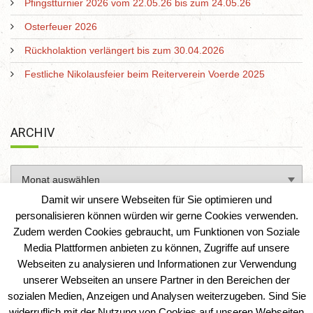
Pfingstturnier 2026 vom 22.05.26 bis zum 24.05.26
Osterfeuer 2026
Rückholaktion verlängert bis zum 30.04.2026
Festliche Nikolausfeier beim Reiterverein Voerde 2025
ARCHIV
Damit wir unsere Webseiten für Sie optimieren und
personalisieren können würden wir gerne Cookies verwenden.
Zudem werden Cookies gebraucht, um Funktionen von Soziale
Media Plattformen anbieten zu können, Zugriffe auf unsere
Webseiten zu analysieren und Informationen zur Verwendung
unserer Webseiten an unsere Partner in den Bereichen der
sozialen Medien, Anzeigen und Analysen weiterzugeben. Sind Sie
Reiterverein Voerde e. V.
|
IT-Solution-AD
widerruflich mit der Nutzung von Cookies auf unseren Webseiten